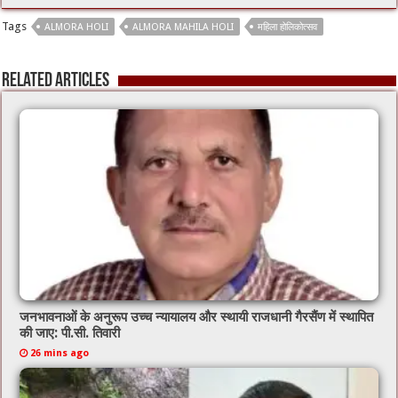
e
tt
ai
at
Tags
ALMORA HOLI
ALMORA MAHILA HOLI
महिला होलिकोत्सव
b
er
l
sA
o
p
Related Articles
o
p
k
जनभावनाओं के अनुरूप उच्च न्यायालय और स्थायी राजधानी गैरसैंण में स्थापित
की जाए: पी.सी. तिवारी
26 mins ago