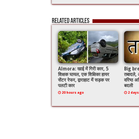
e
tt
ai
at
b
er
l
sA
Related Articles
o
p
o
p
k
Almora: खाई में गिरी कार, 5
Big brea
शिक्षक घायल, एक शिक्षिका हायर
तबादले,
सेंटर रेफर, द्वाराहाट में सड़क पर
वरिष्ठ अध
पलटी कार
बदली
20 hours ago
2 days