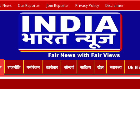
d News
Our Reporter
Join Reporter
Privacy Policy
Disclaimer
म
राजनीति
मनोरंजन
कारोबार
सौन्दर्य
साहित्य
खेल
स्वास्थ्य
Uk El