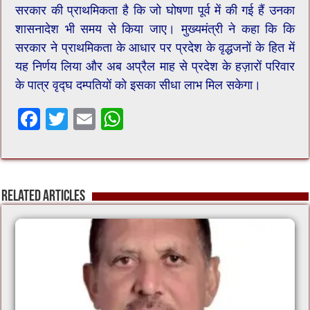
सरकार की प्राथमिकता है कि जो घोषणा पूर्व में की गई हैं उनका
शासनादेश भी समय से किया जाए। मुख्यमंत्री ने कहा कि कि
सरकार ने प्राथमिकता के आधार पर प्रदेश के वृद्धजनों के हित में
यह निर्णय लिया और अब अप्रैल माह से प्रदेश के हज़ारों परिवार
के पात्र वृद्घ दम्पतियों को इसका सीधा लाभ मिल सकेगा।
F
T
E
W
ac
wi
m
h
e
tt
ai
at
b
er
l
sA
Related Articles
o
p
o
p
k