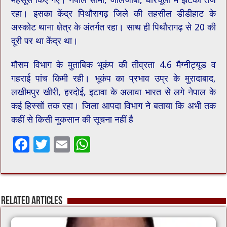
रहा। इसका केंद्र पिथौरागढ़ जिले की तहसील डीडीहाट के
अस्कोट थाना क्षेत्र के अंतर्गत रहा। साथ ही पिथौरागढ़ से 20 की
दूरी पर था केंद्र था।
मौसम विभाग के मुताबिक भूकंप की तीव्रता 4.6 मैग्नीट्यूड व
गहराई पांच किमी रही। भूकंप का प्रभाव उप्र के मुरादाबाद,
लखीमपुर खीरी, हरदोई, इटावा के अलावा भारत से लगे नेपाल के
कई हिस्सों तक रहा। जिला आपदा विभाग ने बताया कि अभी तक
कहीं से किसी नुकसान की सूचना नहीं है
F
T
E
W
ac
wi
m
h
e
tt
ai
at
b
er
l
sA
Related Articles
o
p
o
p