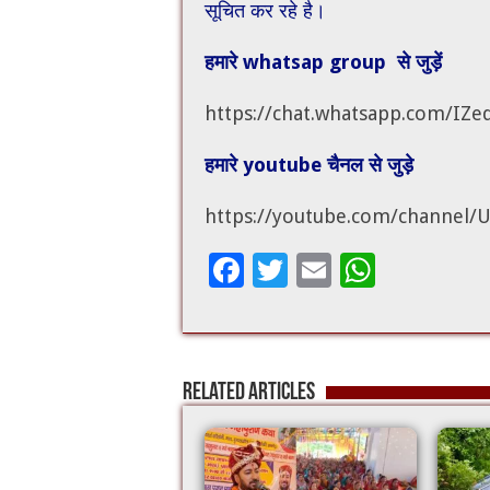
सूचित कर रहे है।
हमारे whatsap group से जुड़ें
https://chat.whatsapp.com/I
हमारे youtube चैनल से जुड़े
https://youtube.com/channel
F
T
E
W
ac
wi
m
h
e
tt
ai
at
b
er
l
sA
Related Articles
o
p
o
p
k