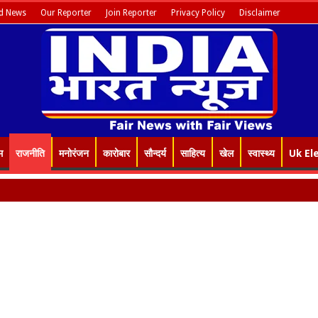
d News
Our Reporter
Join Reporter
Privacy Policy
Disclaimer
म
राजनीति
मनोरंजन
कारोबार
सौन्दर्य
साहित्य
खेल
स्वास्थ्य
Uk El