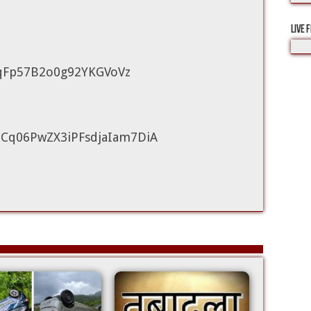
LIVE 
ZeqFp57B2o0g92YKGVoVz
/UCq06PwZX3iPFsdjaIam7DiA