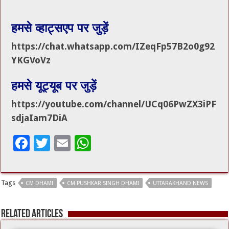
हमसे व्हाट्सएप पर जुड़ें
https://chat.whatsapp.com/IZeqFp57B2o0g92
YKGVoVz
हमसे यूट्यूब पर जुड़ें
https://youtube.com/channel/UCq06PwZX3iPF
sdjaIam7DiA
F
T
E
W
ac
wi
m
h
e
tt
ai
at
Tags
CM DHAMI
CM PUSHKAR SINGH DHAMI
UTTARAKHAND NEWS
b
er
l
sA
o
p
Related Articles
o
p