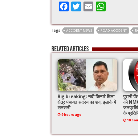
F
T
E
W
ac
wi
m
h
e
tt
ai
at
Tags
ACCIDENT NEWS
ROAD ACCIDENT
R
b
er
l
sA
o
p
Related Articles
o
p
k
Big breaking: नदी किनारे मिला
पुरानी प
क्षेत्र पंचायत सदस्य का शव, इलाके में
को NMO
सनसनी
जनप्रति
के प्रतिन
9 hours ago
10 hou