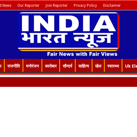
d News
Our Reporter
Join Reporter
Privacy Policy
Disclaimer
म
राजनीति
मनोरंजन
कारोबार
सौन्दर्य
साहित्य
खेल
स्वास्थ्य
Uk El