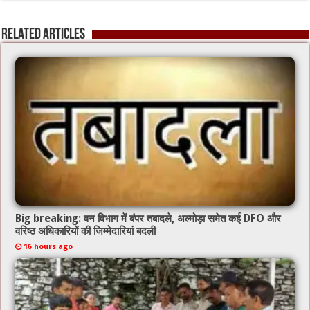
e
tt
ai
at
b
er
l
sA
Related Articles
o
p
o
p
k
Big breaking: वन विभाग में बंपर तबादले, अल्मोड़ा समेत कई DFO और
वरिष्ठ अधिकारियों की जिम्मेदारियां बदली
16 hours ago