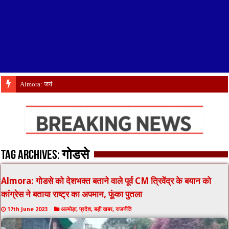
Almora: जयंती पर गृह
Tag Archives:
गोडसे
Almora: गोडसे को देशभक्त बताने वाले पूर्व CM त्रिवेंद्र के बयान को
कांग्रेस ने बताया राष्ट्र का अपमान, फूंका पुतला
17th June 2023
अल्मोड़ा
,
प्रदेश
,
बड़ी खबर
,
राजनीति