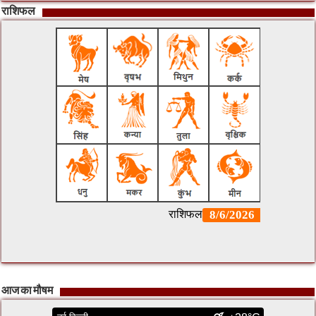
राशिफल
आज का मौषम