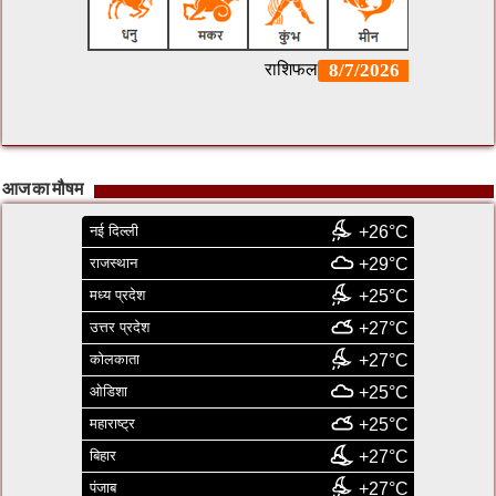
आज का मौषम
नई दिल्ली
+26°C
राजस्थान
+29°C
मध्य प्रदेश
+25°C
उत्तर प्रदेश
+27°C
कोलकाता
+27°C
ओडिशा
+25°C
महाराष्ट्र
+25°C
बिहार
+27°C
पंजाब
+27°C