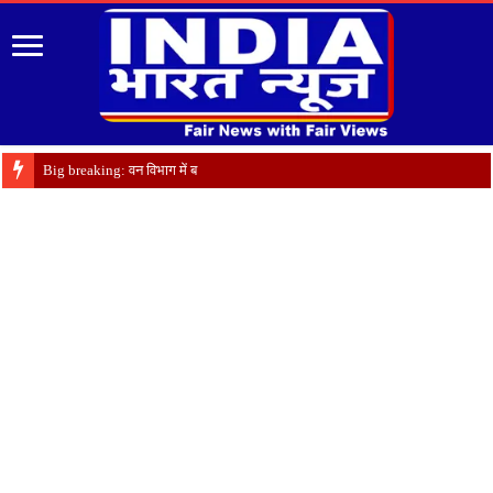
Big breaking: वन विभाग में बंपर तबादले, अल्मो