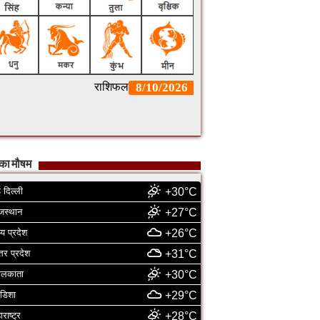
का मौषम
 दिल्ली
+30°C
जस्थान
+27°C
्य प्रदेश
+26°C
्तर प्रदेश
+31°C
ोलकाता
+30°C
डिशा
+29°C
ाराष्ट्र
+28°C