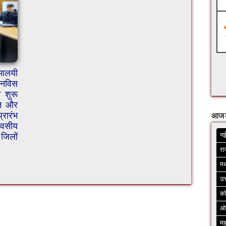
िमालयी
इनविस
 शुरू
लन और
रारंभ
आज 
िवसीय
नई
 जिलों
रा
मध
उत
क
ओ
मह