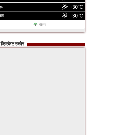
हार
+30°C
जाब
+30°C
मौसम
 क्रिकेट स्कोर