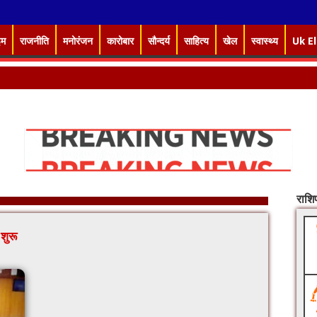
इम
राजनीति
मनोरंजन
कारोबार
सौन्दर्य
साहित्य
खेल
स्वास्थ्य
Uk E
राश
शुरू