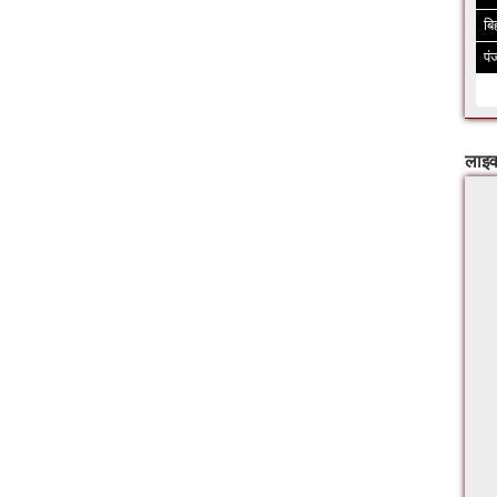
बि
पं
लाइव