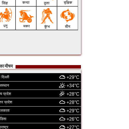
का मौषम
 दिल्ली
+29°C
जस्थान
+34°C
्य प्रदेश
+28°C
्तर प्रदेश
+28°C
ोलकाता
+29°C
डिशा
+26°C
ाराष्ट्र
+27°C