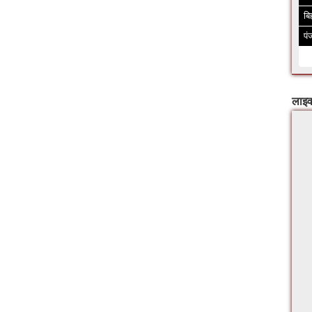
बि
पं
लाइव