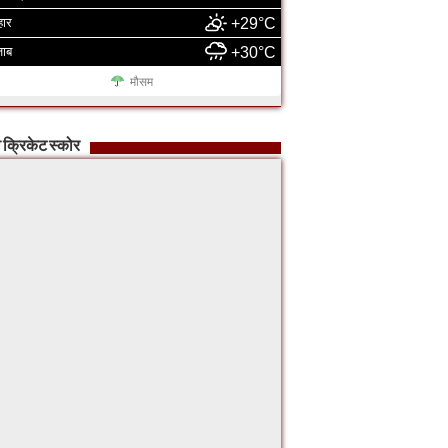
हार
+29°C
जाब
+30°C
मौसम
 क्रिकेट स्कोर