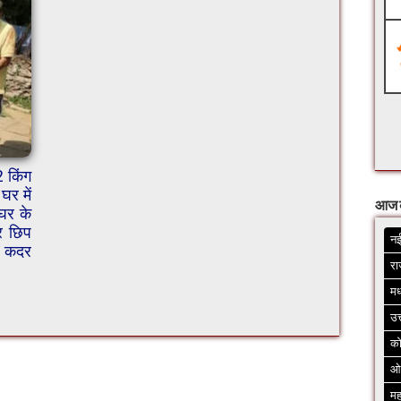
2 किंग
र में
आज 
घर के
र छिप
नई
स कदर
रा
मध
उत
क
ओ
मह