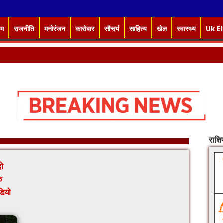
इम
राजनीति
मनोरंजन
कारोबार
सौन्दर्य
साहित्य
खेल
स्वास्थ्य
Uk E
राश
ो
े
डियो