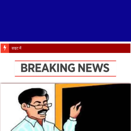
डाइट में IRISE कार्यशाला का शुभारं