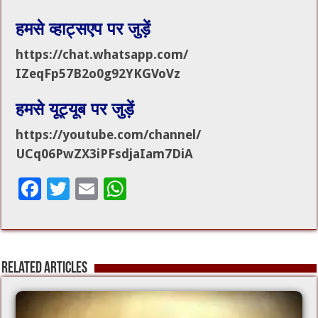
हमसे व्हाट्सएप पर जुड़ें
https://chat.whatsapp.com/
IZeqFp57B2o0g92YKGVoVz
हमसे यूट्यूब पर जुड़ें
https://youtube.com/channel/
UCq06PwZX3iPFsdjaIam7DiA
F
T
E
W
ac
wi
m
h
e
tt
ai
at
b
er
l
sA
Related Articles
o
p
o
p