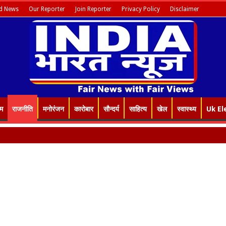
d News
Our Reporter
Join Reporter
Privacy Policy
Disclaimer
इम
राजनीति
मनोरंजन
कारोबार
सौन्दर्य
साहित्य
खेल
स्वास्थ्य
Uk El