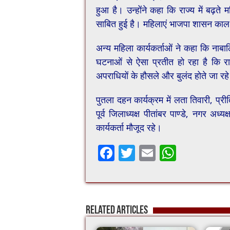
हुआ है। उन्होंने कहा कि राज्य में बढ़त
साबित हुई है। महिलाएं भाजपा शासन काल
अन्य महिला कार्यकर्ताओं ने कहा कि नाबाल
घटनाओं से ऐसा प्रतीत हो रहा है कि रा
अपराधियों के हौसले और बुलंद होते जा रहे
पुतला दहन कार्यक्रम में लता तिवारी, प्री
पूर्व जिलाध्यक्ष पीतांबर पाण्डे, नगर अध्
कार्यकर्ता मौजूद रहे।
F
T
E
W
ac
wi
m
h
e
tt
ai
at
b
er
l
sA
Related Articles
o
p