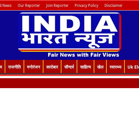
d News
Our Reporter
Join Reporter
Privacy Policy
Disclaimer
इम
राजनीति
मनोरंजन
कारोबार
सौन्दर्य
साहित्य
खेल
स्वास्थ्य
Uk El