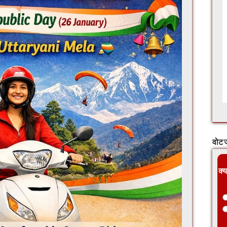
वोट ज
क्य