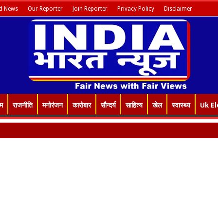
d News
Our Reporter
Join Reporter
Privacy Policy
Disclaimer
इम
राजनीति
मनोरंजन
कारोबार
सौन्दर्य
साहित्य
खेल
स्वास्थ्य
Uk El