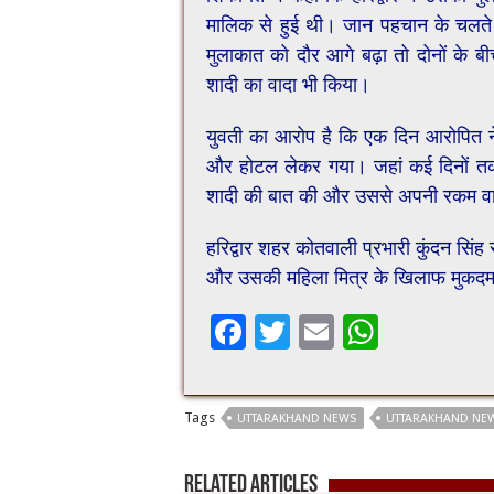
मालिक से हुई थी। जान पहचान के चलते
मुलाकात को दौर आगे बढ़ा तो दोनों के ब
शादी का वादा भी किया।
युवती का आरोप है कि एक दिन आरोपित ने
और होटल लेकर गया। जहां कई दिनों तक उ
शादी की बात की और उससे अपनी रकम वाप
हरिद्वार शहर कोतवाली प्रभारी कुंदन सिंह 
और उसकी महिला मित्र के खिलाफ मुकदमा 
F
T
E
W
ac
wi
m
h
e
tt
ai
at
Tags
UTTARAKHAND NEWS
UTTARAKHAND NEW
b
er
l
sA
o
p
Related Articles