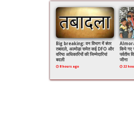
o
p
k
Big breaking: वन विभाग में बंपर
Almora: ज
तबादले, अल्मोड़ा समेत कई DFO और
किये गए ज
वरिष्ठ अधिकारियों की जिम्मेदारियां
पर्वतीय व
बदली
जीना
8 hours ago
22 hou