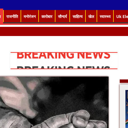
म
राजनीति
मनोरंजन
कारोबार
सौन्दर्य
साहित्य
खेल
स्वास्थ्य
Uk El
ंभ