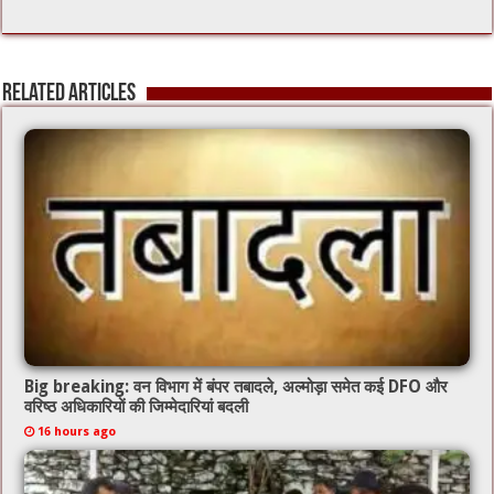
ac
wi
m
h
e
tt
ai
at
b
er
l
sA
Related Articles
o
p
o
p
k
Big breaking: वन विभाग में बंपर तबादले, अल्मोड़ा समेत कई DFO और
वरिष्ठ अधिकारियों की जिम्मेदारियां बदली
16 hours ago