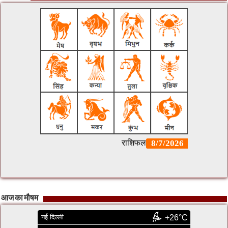
आज का मौषम
नई दिल्ली
+26°C