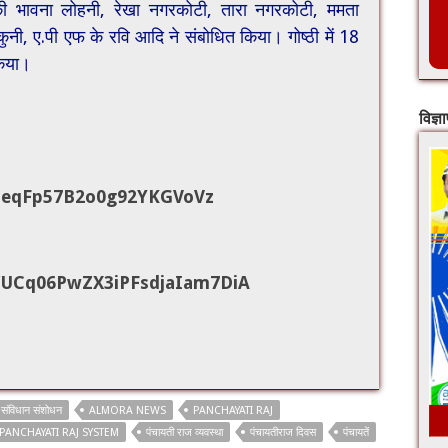
 की भावना लोहनी, रेखा नगरकोटी, तारा नगरकोटी, ममता
ाकुनी, ए.पी एफ के रवि आदि ने संबोधित किया। गोष्ठी में 18
किया।
विज्ञ
ZeqFp57B2o0g92YKGVoVz
UCq06PwZX3iPFsdjaIam7DiA
ं संविधान संशोधन
ALMORA NEWS
PANCHAYATI RAJ
PANCHAYATI RAJ SYSTEM
पंचायती राज व्यवस्था
पंचायतीराज दिवस
पंचायतें