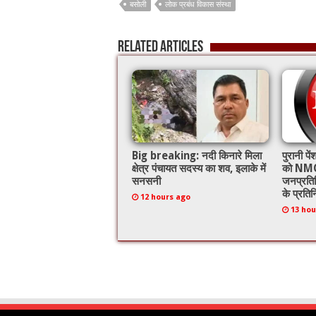
o
p
बसोली
लोक प्रबंध विकास संस्था
o
p
Related Articles
k
Big breaking: नदी किनारे मिला
पुरानी प
क्षेत्र पंचायत सदस्य का शव, इलाके में
को NMO
सनसनी
जनप्रति
के प्रतिन
12 hours ago
13 hou