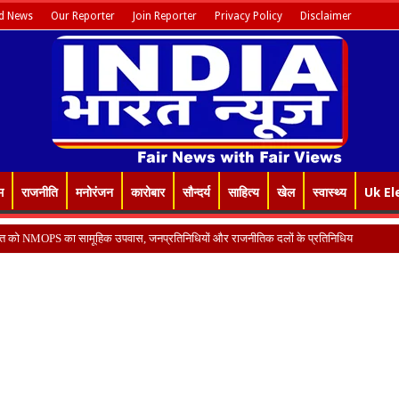
d News
Our Reporter
Join Reporter
Privacy Policy
Disclaimer
म
राजनीति
मनोरंजन
कारोबार
सौन्दर्य
साहित्य
खेल
स्वास्थ्य
Uk El