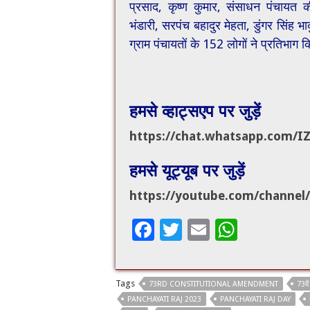
प्रसाद, कृष्ण कुमार, संसाधन पंचायत
भंडारी, सरपंच बहादुर मेहता, डुंगर सिंह भ
ग्राम पंचायतों के 152 लोगों ने प्रतिभाग 
हमसे व्हाट्सएप पर जुड़ें
https://chat.whatsapp.com/
I
हमसे यूट्यूब पर जुड़ें
https://youtube.com/channel/
F
T
E
W
ac
wi
m
h
e
tt
ai
at
Tags
73RD CONSTITUTIONAL AMENDMENT
73वे
b
er
l
sA
PANCHAYATI RAJ 2023
PANCHAYATI RAJ DAY