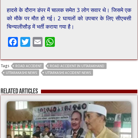
हादसे के दौरान डंपर में चालक समेत 3 लोग सवार थे। जिसमे एक
को मौके पर मौत हो गई। 2 घायलों को उपचार के लिए सीएचसी
चिन्यालीसौड़ में भर्ती कराया गया है।
F
T
E
W
ac
wi
m
h
e
tt
ai
at
Tags
ROAD ACCIDENT
ROAD ACCIDENT IN UTTARAKHAND
b
er
l
sA
UTTARAKASHI NEWS
UTTARKASHI ACCIDENT NEWS
o
p
o
p
Related Articles
k