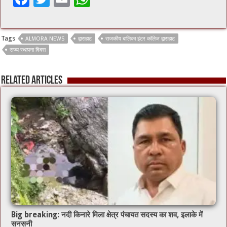
ac
wi
m
h
e
tt
ai
at
Tags
ALMORA NEWS
द्वाराहाट
राजकीय बालिका इंटर कॉलेज द्वाराहाट
b
er
l
sA
राज्य स्थापना दिवस
o
p
o
p
Related Articles
k
Big breaking: नदी किनारे मिला क्षेत्र पंचायत सदस्य का शव, इलाके में
सनसनी