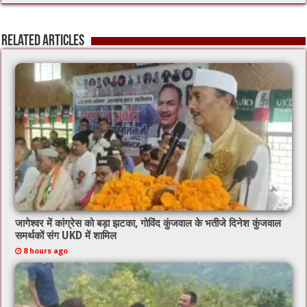
e
tt
ai
at
b
er
l
sA
Related Articles
o
p
o
p
k
जागेश्वर में कांग्रेस को बड़ा झटका, गोविंद कुंजवाल के भतीजे दिनेश कुंजवाल
समर्थकों संग UKD में शामिल
8 hours ago