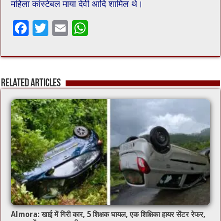
महिला कांस्टेबल माया देवी आदि शामिल थे।
F
T
E
W
ac
wi
m
h
e
tt
ai
at
b
er
l
sA
Related Articles
o
p
o
p
k
Almora: खाई में गिरी कार, 5 शिक्षक घायल, एक शिक्षिका हायर सेंटर रेफर,