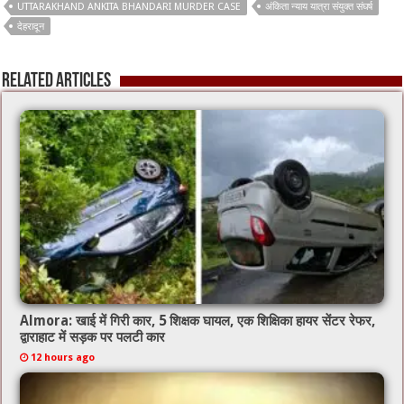
b
er
l
sA
UTTARAKHAND ANKITA BHANDARI MURDER CASE
अंकिता न्याय यात्रा संयुक्त संघर्ष
o
p
देहरादून
o
p
Related Articles
k
Almora: खाई में गिरी कार, 5 शिक्षक घायल, एक शिक्षिका हायर सेंटर रेफर,
द्वाराहाट में सड़क पर पलटी कार
12 hours ago