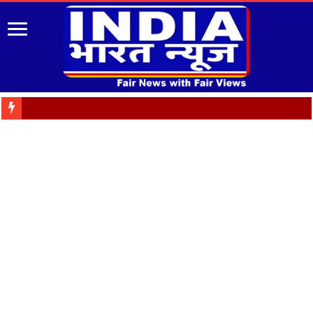
Almora: जयंती पर गृह क्ष