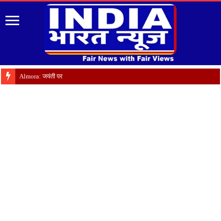
Almora: जयंती पर गृह क्षेत्र मे