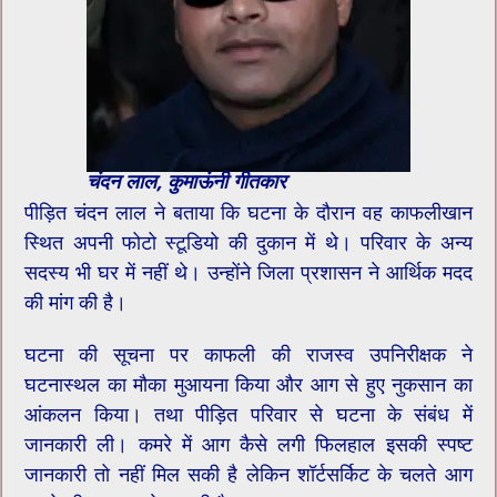
चंदन लाल, कुमाऊंनी गीतकार
पीड़ित चंदन लाल ने बताया कि घटना के दौरान वह काफलीखान
स्थित अपनी फोटो स्टूडियो की दुकान में थे। परिवार के अन्य
सदस्य भी घर में नहीं थे। उन्होंने जिला प्रशासन ने आर्थिक मदद
की मांग की है।
घटना की सूचना पर काफली की राजस्व उपनिरीक्षक ने
घटनास्थल का मौका मुआयना किया और आग से हुए नुकसान का
आंकलन किया। तथा पीड़ित परिवार से घटना के संबंध में
जानकारी ली। कमरे में आग कैसे लगी फिलहाल इसकी स्पष्ट
जानकारी तो नहीं मिल सकी है लेकिन शॉर्टसर्किट के चलते आग