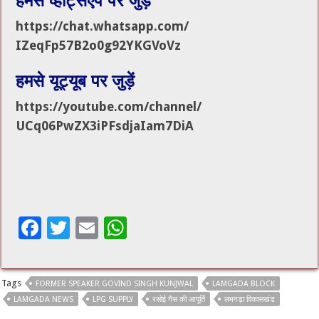
हमसे व्हाट्सएप पर जुड़ें
https://chat.whatsapp.com/
IZeqFp57B2o0g92YKGVoVz
हमसे यूट्यूब पर जुड़ें
https://youtube.com/channel/
UCq06PwZX3iPFsdjaIam7DiA
F
T
E
W
ac
wi
m
h
e
tt
ai
at
Tags
FORMER SPEAKER GOVIND SINGH KUNJWAL
LAMGADA BLOCK
b
er
l
sA
LAMGADA NEWS
LPG SUPPLY
रसोई गैस की आपूर्ति
लमगड़ा विकासखंड
o
p